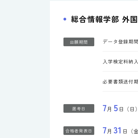
総合情報学部 外
データ登録
期
出願期間
入学検定料
納
必要書類
送付
7
5
月
日（日
選考日
7
31
月
日（
合格者
発表日