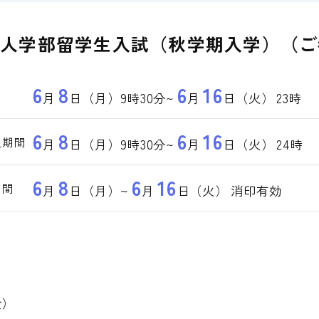
国人学部留学生入試（秋学期入学）（
6
8
6
16
間
月
日（月）
9時30分
~
月
日（火）
23時
6
8
6
16
入期間
月
日（月）
9時30分
~
月
日（火）
24時
6
8
6
16
期間
月
日（月）
~
月
日（火）
消印有効
）
金）