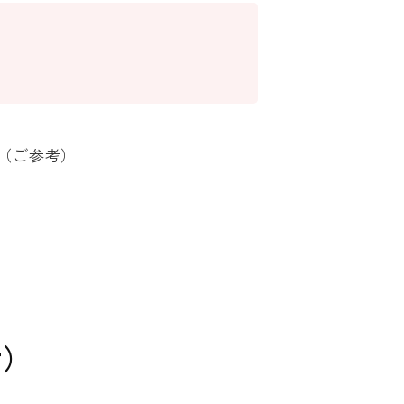
程（ご参考）
考）