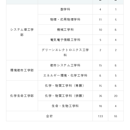
数学科
4
1
物理・応用物理学科
11
6
システム理工学
機械工学科
10
8
部
電気電子情報工学科
9
4
グリーンエレクトロニクス工学
2
2
科
都市システム工学科
19
8
環境都市工学部
エネルギー環境・化学工学科
8
5
化学・物質工学科（専願）
16
8
化学生命工学部
化学・物質工学科（併願）
36
20
生命・生物工学科
18
4
合計
133
66