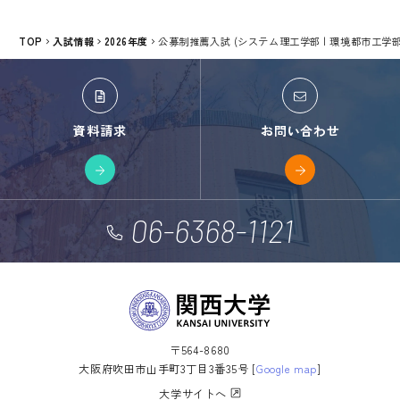
TOP
入試情報
2026年度
公募制推薦入試 (システム理工学部 | 環境都市工学部
資料請求
お問い合わせ
06-6368-1121
〒564-8680
大阪府吹田市山手町3丁目3番35号 [
Google map
]
大学サイトへ