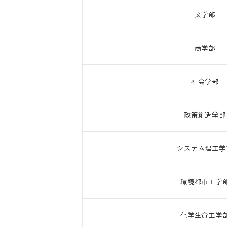
文学部
商学部
社会学部
政策創造学部
システム理工学
環境都市工学
化学生命工学