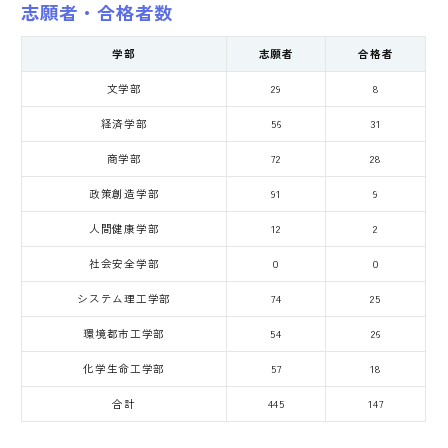
志願者・合格者数
学部
志願者
合格者
文学部
29
8
経済学部
56
31
商学部
72
28
政策創造学部
91
9
人間健康学部
12
2
社会安全学部
0
0
システム理工学部
74
25
環境都市工学部
54
26
化学生命工学部
57
18
合計
445
147