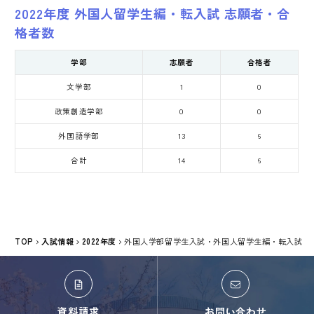
2022年度 外国人留学生編・転入試 志願者・合
格者数
学部
志願者
合格者
文学部
1
0
政策創造学部
0
0
外国語学部
13
6
合計
14
6
TOP
入試情報
2022年度
外国人学部留学生入試・外国人留学生編・転入試
資料請求
お問い合わせ