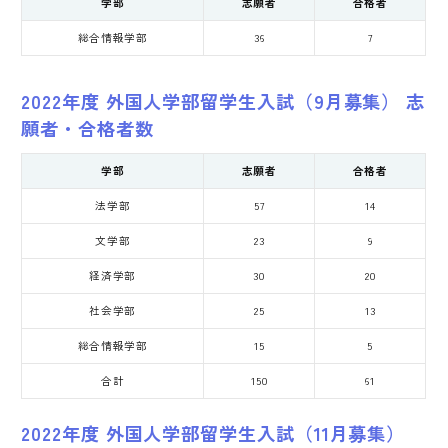
学部
志願者
合格者
総合情報学部
36
7
2022年度 外国人学部留学生入試（9月募集） 志
願者・合格者数
学部
志願者
合格者
法学部
57
14
文学部
23
9
経済学部
30
20
社会学部
25
13
総合情報学部
15
5
合計
150
61
2022年度 外国人学部留学生入試（11月募集）